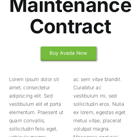
Maintenance
Effectbox
Contract
Buy Avada Now
Lorem ipsum dolor sit
ac sem vitae blandit.
amet, consectetur
Curabitur ac
adipiscing elit. Sed
vestibulum mi, sed
vestibulum elit et porta
sollicitudin eros. Nulla
elementum. Praesent ut
ex lorem, egestas eget
quam convallis,
metus vitae, placerat
sollicitudin felis eget,
volutpat magna.
vehicula magna.
Maecenas eget nisi